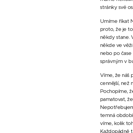
stránky své o
Umíme říkat N
proto, že je t
někdy stane. V
někde ve věži 
nebo po čase
správným v bu
Víme, že náš 
cennější, než 
Pochopíme, že u
pamatovat, že 
Nepotřebujeme
temná období, 
víme, kolik toh
Každopádně ta 