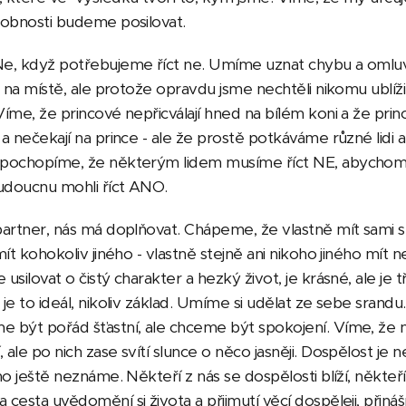
sobnosti budeme posilovat.
e, když potřebujeme říct ne. Umíme uznat chybu a omluvi
o na místě, ale protože opravdu jsme nechtěli nikomu ublíži
íme, že princové nepřicválají hned na bílém koni a že pri
a nečekají na prince - ale že prostě potkáváme různé lidi 
 pochopíme, že některým lidem musíme říct NE, abycho
doucnu mohli říct ANO.
partner, nás má doplňovat. Chápeme, že vlastně mít sami s
mít kohokoliv jiného - vlastně stejně ani nikoho jiného mí
silovat o čistý charakter a hezký život, je krásné, ale je t
je to ideál, nikoliv základ. Umíme si udělat ze sebe srandu.
 být pořád šťastní, ale chceme být spokojení. Víme, že n
ale po nich zase svítí slunce o něco jasněji. Dospělost je n
o ještě neznáme. Někteří z nás se dospělosti blíží, někteří 
cesta uvědomění si života a přijmutí věcí dospěleji, přináší