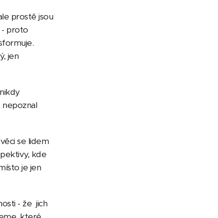
ale prostě jsou
 - proto
sformuje.
, jen
 nikdy
, nepoznal
věci se lidem
spektivy, kde
ísto je jen
ti - že jich
jeme, které