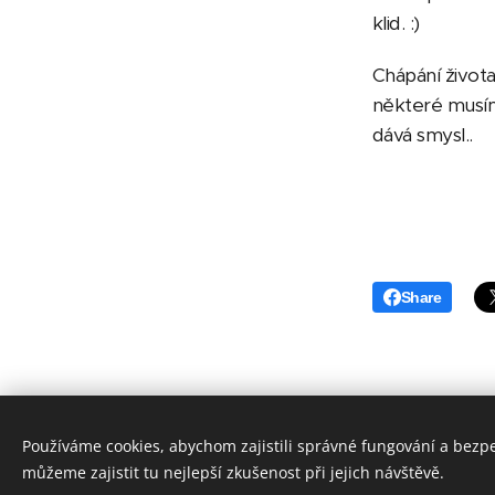
klid. :)
Chápání života
některé musím
dává smysl..
Share
Používáme cookies, abychom zajistili správné fungování a bezp
můžeme zajistit tu nejlepší zkušenost při jejich návštěvě.