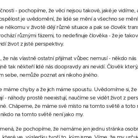
ečnosti - pochopíme, že věci nejsou takové, jaké je vidíme, 
ospělost je uvědomění, že lidé se mění a všechno se mění
e někomu v životě dějí různé situace a pak se člověk tran
chází různými fázemi, to nedefinuje člověka - že je takový
í život z jisté perspektivy.
že nás vlastně ostatní přijímat vůbec nemusí - někdo nás
jně tak někteří lidé nás doopravdy ani nevidí. Člověk který
 sebe, nemůže poznat ani nikoho jiného.
 máme chyby a že jich máme spoustu. Uvědomíme si, že 
ají - náhody prostě neexistují, naučíme se vidět život z per
ené. Chápeme, že máme své místo na tomto světě a toto m
 nikdo na tomto světě není jako my.
mená, že pochopíme, že nemáme jen jednu stránka osobnos
 které ve výsledku tvoří to, kým jsme. Víme, že my urču