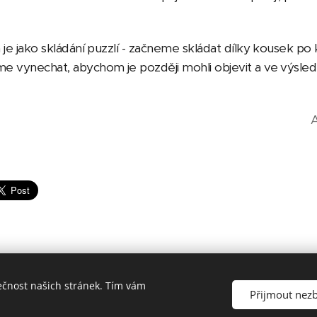
 je jako skládání puzzlí - začneme skládat dílky kousek po
e vynechat, abychom je později mohli objevit a ve výsled
A
ečnost našich stránek. Tím vám
Přijmout nez