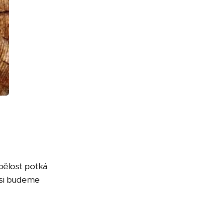
spělost potká
o si budeme