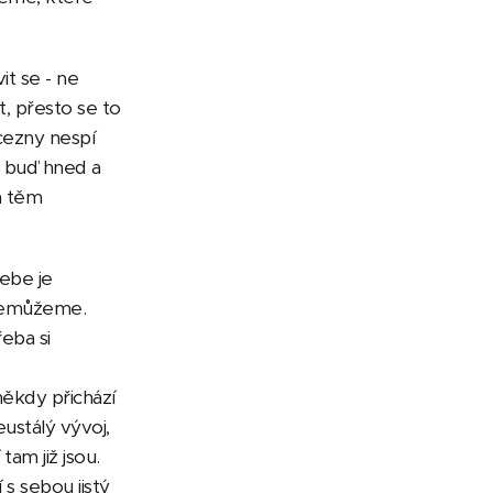
t se - ne
t, přesto se to
ncezny nespí
a buď hned a
m těm
ebe je
t nemůžeme.
řeba si
ěkdy přichází
eustálý vývoj,
tam již jsou.
 s sebou jistý