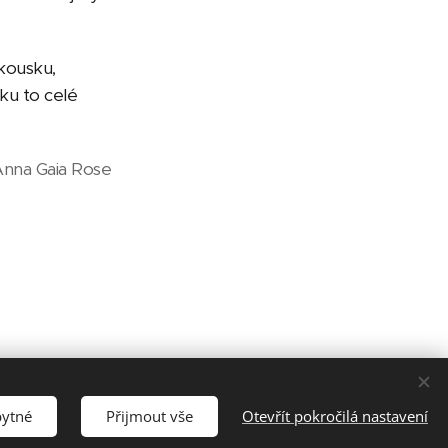
 kousku,
ku to celé
nna Gaia Rose
bytné
Přijmout vše
Otevřít pokročilá nastavení