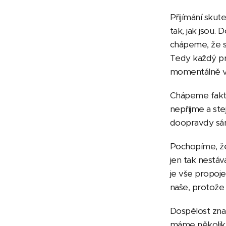
Přijímání skut
tak, jak jsou.
D
chápeme, že s
Tedy každý pro
momentálně vid
Chápeme fakt, 
nepřijme a ste
doopravdy sám
Pochopíme, že
jen tak nestáv
je vše propoj
naše, protože
Dospělost zna
máme několik,