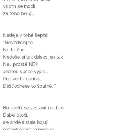
všichni se modlí,
za tebe bojují…
Naděje v tobě šeptá:
"Nevzdávej to.
Ne teď ne.
Nedošel si tak daleko jen tak…
Ne... prostě NE!!!
Jednou slunce vyjde…
Přečkej tu bouřku.
Déšť odnese to špatné…"
Boj uvnitř se zastavit nechce.
Ďábel útočí,
ale andělé stale bojují,
rozpolcenost expanduje,