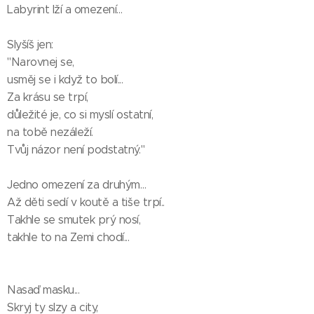
Labyrint lží a omezení…
Slyšíš jen:
"Narovnej se,
usměj se i když to bolí...
Za krásu se trpí,
důležité je, co si myslí ostatní,
na tobě nezáleží.
Tvůj názor není podstatný."
Jedno omezení za druhým…
Až děti sedí v koutě a tiše trpí..
Takhle se smutek prý nosí,
takhle to na Zemi chodí...
Nasaď masku...
Skryj ty slzy a city,