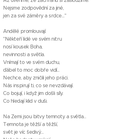
Až uvěříme, že záchranu si zasloužíme.
Nejsme zodpovědní za jiné,
jen za své záměry a srdce…"
Andělé promlouvají:
"Někteří lidé ve svém nitru
nosí kousek Boha,
nevinnosti a světla.
Vnímají to ve svém duchu,
ďábel to moc dobře vidí...
Nechce, aby zničili jeho práci.
Nás inspirují ti, co se nevzdávají.
Co bojují, i když jim došli síly.
Co hledají klid v duši.
Na Zemi jsou bitvy temnoty a světla…
Temnota je těžší a těžší,
svět je víc šedivý…