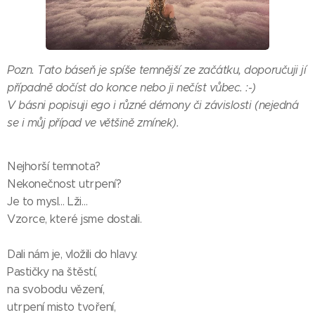
Pozn. Tato báseň je spíše temnější ze začátku, doporučuji jí
případně dočíst do konce nebo ji nečíst vůbec. :-)
V básni popisuji ego i různé démony či závislosti (nejedná
se i můj případ ve většině zmínek).
Nejhorší temnota?
Nekonečnost utrpení?
Je to mysl… Lži…
Vzorce, které jsme dostali.
Dali nám je, vložili do hlavy.
Pastičky na štěstí,
na svobodu vězení,
utrpení misto tvoření,