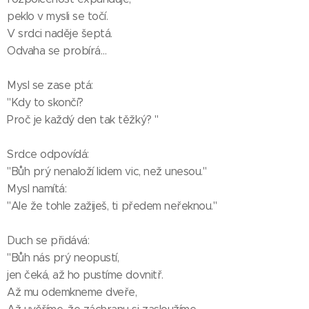
peklo v mysli se točí.
V srdci naděje šeptá.
Odvaha se probírá…
Mysl se zase ptá:
"Kdy to skončí?
Proč je každý den tak těžký? "
Srdce odpovídá:
"Bůh prý nenaloží lidem vic, než unesou."
Mysl namítá:
"Ale že tohle zažiješ, ti předem neřeknou."
Duch se přidává:
"Bůh nás prý neopustí,
jen čeká, až ho pustíme dovnitř.
Až mu odemkneme dveře,