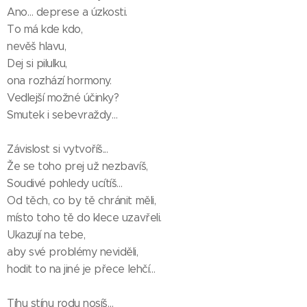
Ano… deprese a úzkosti.
To má kde kdo,
nevěš hlavu,
Dej si pilulku,
ona rozhází hormony.
Vedlejší možné účinky?
Smutek i sebevraždy…
Závislost si vytvoříš...
Že se toho prej už nezbavíš,
Soudivé pohledy ucítíš…
Od těch, co by tě chránit měli,
místo toho tě do klece uzavřeli.
Ukazují na tebe,
aby své problémy neviděli,
hodit to na jiné je přece lehčí…
Tíhu stínu rodu nosíš
…