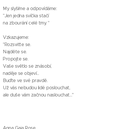
My slyšíme a odpovídáme:
"Jen jedna svíčka stačí
na zbourání celé tmy. "
Vzkazujeme:
"Rozsviťte se.
Najděte se.
Propojte se.
Vaše světlo se znásobí,
naděje se objeví…
Buďte ve své pravdě.
Už vás nebudou lidé poslouchat,
ale duše vám začnou naslouchat…"
Anna Gaia Rose