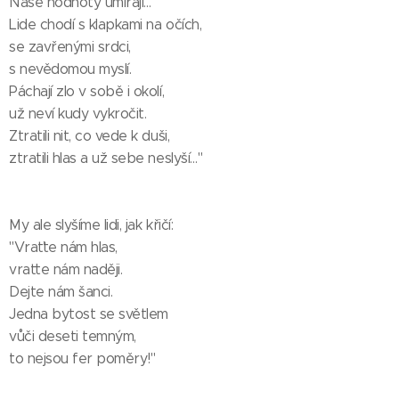
Naše hodnoty umírají…
Lide chodí s klapkami na očích,
se zavřenými srdci,
s nevědomou myslí.
Páchají zlo v sobě i okolí,
už neví kudy vykročit.
Ztratili nit, co vede k duši,
ztratili hlas a už sebe neslyší…"
My ale slyšíme lidi, jak křičí:
"Vraťte nám hlas,
vraťte nám naději.
Dejte nám šanci.
Jedna bytost se světlem
vůči deseti temným,
to nejsou fer poměry!"