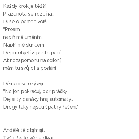
Každý krok je těžší.
Prázdnota se rozpíná…
Duše o pomoc volá.
"Prosím,
naplň mě uměním.
Naplň mě sluncem,
Dej mi objetí a pochopení,
Ať nezapomenu na sdílení,
mám tu svůj cíl a poslání."
Démoni se ozývají:
"Ne jen pokračuj, ber prášky.
Dej si ty panáky, hraj automaty...
Drogy taky nejsou špatný řešení."
Andělé tě objímají...
Tvý předkové se dívají,