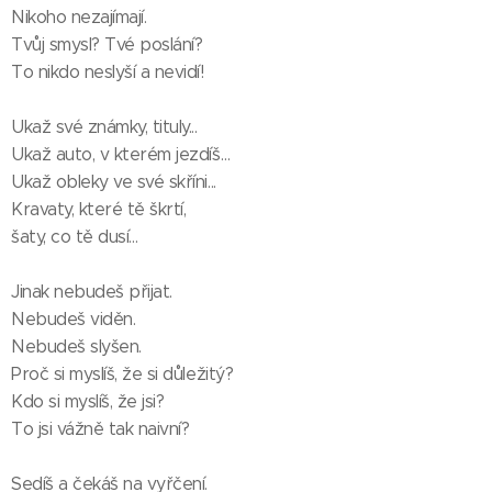
Nikoho nezajímají.
Tvůj smysl? Tvé poslání?
To nikdo neslyší a nevidí!
Ukaž své známky, tituly...
Ukaž auto, v kterém jezdíš…
Ukaž obleky ve své skříni...
Kravaty, které tě škrtí,
šaty, co tě dusí…
Jinak nebudeš přijat.
Nebudeš viděn.
Nebudeš slyšen.
Proč si myslíš, že si důležitý?
Kdo si myslíš, že jsi?
To jsi vážně tak naivní?
Sedíš a čekáš na vyřčení.