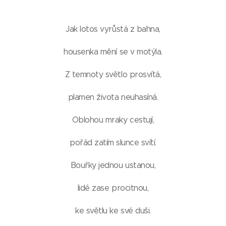
Jak lotos vyrůstá z bahna,
housenka mění se v motýla.
Z temnoty světlo prosvítá,
plamen života neuhasíná.
Oblohou mraky cestují,
pořád zatím slunce svítí.
Bouřky jednou ustanou,
lidé zase procitnou,
ke světlu ke své duši.