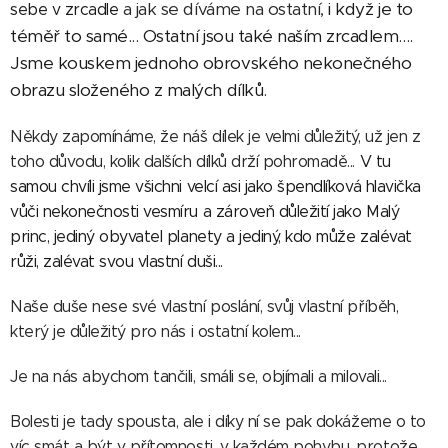
a jak se díváme na ostatní,
i když je to
sebe v zrcadle
téměř to samé...
Ostatní jsou také naším zrcadlem....
Jsme kouskem jednoho obrovského nekonečného
obrazu složeného z malých dílků.
Někdy zapomínáme, že náš dílek je velmi důležitý, už jen z
toho důvodu, kolik dalších dílků drží pohromadě...
V tu
samou chvíli jsme všichni velcí asi jako špendlíková hlavička
vůči nekonečnosti vesmíru a zároveň důležití jako Malý
princ, jediný obyvatel planety a jediný, kdo může zalévat
růži, zalévat svou vlastní duši...
Naše duše nese své vlastní poslání, svůj vlastní příběh,
který je důležitý pro nás i ostatní kolem...
Je na nás abychom tančili, smáli se, objímali a milovali...
Bolesti je tady spousta, ale i díky ní se pak dokážeme o to
víc smát a být v přítomnosti, v každém pohybu, protože