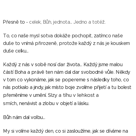
Přesně to -
celek, Bůh, jednota... Jedno a totéž.
To, co naše mysl sotva dokáže pochopit, zatímco naše
duše to vnímá přirozeně, protože každý z nás je kouskem
duše celku...
Kaž
dý z nás v sobě nosí dar života... Každý jsme malou
částí Boha a
právě ten nám dal dar svobodné vůle. Někdy
v tom co vykonáme, jak se popereme s následky toho, co
nás potkalo a jindy, jak místo boje zvolíme přijetí a tu bolest
Slzy a tíhu v lehkost a
přeměníme v umění.
smích,
nenávist a zlobu v objetí a lásku.
Bůh nám dal volbu...
My si volíme každý den,
co si zasloužíme, jak se díváme na