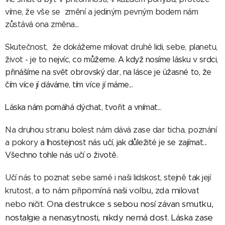
víme, že vše se změní a jediným pevným bodem nám
zůstává ona změna...
Skutečnost, že dokážeme milovat druhé lidi, sebe, planetu,
život -
je to nejvíc, co můžeme. A když nosíme lásku v srdci,
přinášíme na svět obrovský dar, na lásce je úžasné to, že
čím více jí dáváme, tím více jí máme...
Láska nám pomáhá dýchat, tvořit a vnímat...
Na druhou stranu bolest nám dává zase dar ticha, poznání
a pokory
a lhostejnost nás učí, jak důležité je se zajímat...
Všechno tohle nás učí o životě.
Učí nás to poznat sebe samé i naši lidskost, stejně tak její
a to nám připomíná naši volbu, zda milovat
krutost,
nebo ničit. O
na destrukce s sebou nosí závan smutku,
nostalgie a nenasytnosti, nikdy nemá dost. Láska zase